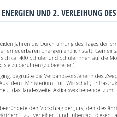
 ENERGIEN UND 2. VERLEIHUNG DES
beiden Jahren die Durchführung des Tages der ern
g der erneuerbaren Energien endlich statt. Gemein
 sich ca. 400 Schüler und Schülerinnen auf die M
 sie zu berühren (zu begreifen).
sging, begrüßte die Verbandsvorsteherin des Zwe
us dem Ministerium für Wirtschaft, Infrastru
enheit, das landesweite Aktionswochenende zum
 begründete den Vorschlag der Jury, den diesjähr
rtnern“ zu verleihen und übergab diesen an 